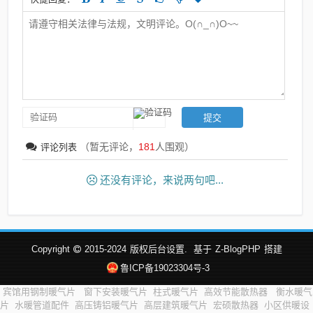
（暂无评论，
181
人围观）
评论列表
还没有评论，来说两句吧...
Copyright
2015-2024
版权后台设置.
基于
Z-BlogPHP
搭建
鲁ICP备19023304号-3
宾馆用钢制暖气片
窗下安装暖气片
柱式暖气片
高效节能散热器
衡水暖气
片
水暖管道配件
高压铸铝暖气片
高层建筑暖气片
宏硕散热器
小区供暖设