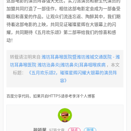
这部电影的演员阵容强大无比，实力派演员和新生代演员的
加盟共同打造了一部佳作，相信这部电影定会成为一部备受
瞩目和喜爱的作品，让观众们流连忘返、陶醉其中，我们期
待着这部电影的上映，共同见证璀璨星辉在大银幕上的闪
耀，共同期待《五月欢乐颂》第二部带给我们的惊喜和感
动！
转载请注明来自
潍坊耳鼻喉医院暨潍坊潍城交通医院 - 潍
坊耳鼻喉医院 潍坊治鼻炎|潍坊鼻炎|耳鼻咽喉疾病
，本文
标题：
《五月欢乐颂2，璀璨星辉闪耀大银幕的演员阵
容》
百度分享代码，如果开启HTTPS请参考李洋个人博客
融颖馨
97篇文章
站点
微博