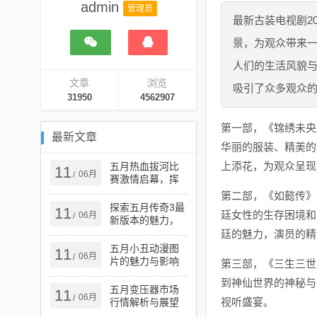
admin
管理员
最新古装电视剧2
景，为观众带来
人们的生活风貌
文章
浏览
吸引了众多观众
31950
4562907
第一部，《锦绣未央
最新文章
华丽的服装、精美的
上添花，为观众呈现
五月热血拔河比
11
06月
/
赛激情启幕，挥
洒汗水共创辉煌
第二部，《如懿传》
时刻
探索五月传奇3最
11
廷女性的生存困境和
06月
/
新版本的魅力，
五月传奇游戏更
廷的魅力，演员的精
新介绍
五月小丑动漫图
11
06月
/
片的魅力与影响
第三部，《三生三世
力探究
到神仙世界的神秘与
五月变压器市场
11
06月
/
视听盛宴。
行情解析与展望