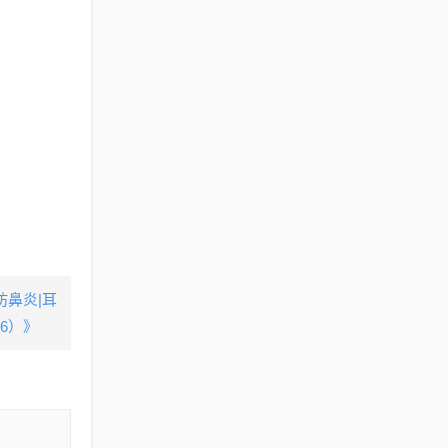
坊鼻炎|耳
6）》