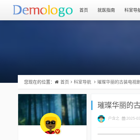
首页
就医指南
科室导
您现在的位置：
首页
科室导航
璀璨华丽的古装电视剧
璀璨华丽的古
户含之
2025-03