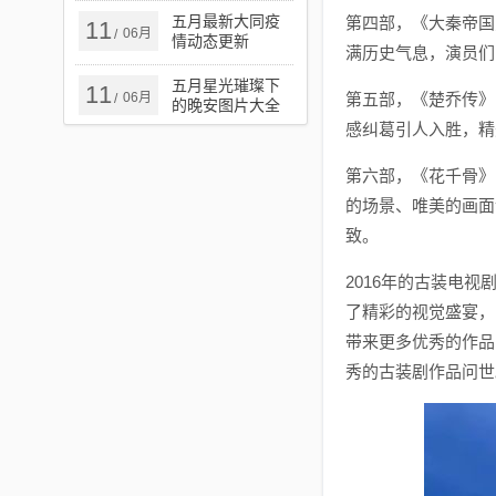
五月最新大同疫
第四部，《大秦帝国
11
06月
/
情动态更新
满历史气息，演员们
五月星光璀璨下
11
06月
第五部，《楚乔传》
/
的晚安图片大全
集
感纠葛引人入胜，精
第六部，《花千骨》
的场景、唯美的画面
致。
2016年的古装电
了精彩的视觉盛宴，
带来更多优秀的作品
秀的古装剧作品问世