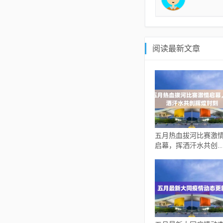
阅读最新文章
五月热血拔河比赛激
启幕，挥洒汗水共创
煌时刻