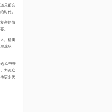
、道具都充
煌的时代。
繁复杂的情
盛宴。
感人，精美
得淋漓尽
为观众带来
大，为观众
期待更多优