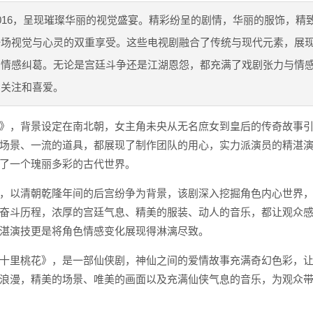
016，呈现璀璨华丽的视觉盛宴。精彩纷呈的剧情，华丽的服饰，精
一场视觉与心灵的双重享受。这些电视剧融合了传统与现代元素，展
与情感纠葛。无论是宫廷斗争还是江湖恩怨，都充满了戏剧张力与情
的关注和喜爱。
》，背景设定在南北朝，女主角未央从无名庶女到皇后的传奇故事
场景、一流的道具，都展现了制作团队的用心，实力派演员的精湛
了一个瑰丽多彩的古代世界。
，以清朝乾隆年间的后宫纷争为背景，该剧深入挖掘角色内心世界
奋斗历程，浓厚的宫廷气息、精美的服装、动人的音乐，都让观众
湛演技更是将角色情感变化展现得淋漓尽致。
十里桃花》，是一部仙侠剧，神仙之间的爱情故事充满奇幻色彩，
浪漫，精美的场景、唯美的画面以及充满仙侠气息的音乐，为观众