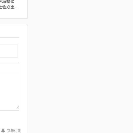
罩最新指
社会双重责
护指南
参与讨论