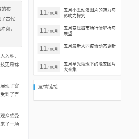
绍
致的布
五月小丑动漫图片的魅力与
11
06月
/
影响力探究
现了古代
五月变压器市场行情解析与
感冲突，
11
06月
/
展望
五月最新大同疫情动态更新
11
06月
/
引人入胜，
五月星光璀璨下的晚安图片
演技更是锦
11
06月
/
大全集
，展现了宫
友情链接
感受到了宫
让观众感受
带来了一场