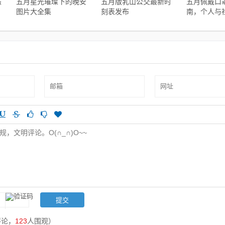
态
五月星光璀璨下的晚安
五月版乳山公交最新时
五月佩戴口
图片大全集
刻表发布
南，个人与
任的自我保
评论，
123
人围观）