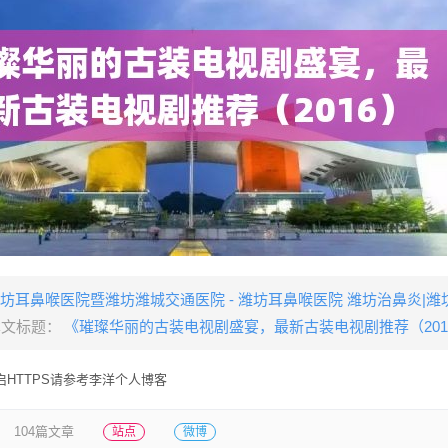
坊耳鼻喉医院暨潍坊潍城交通医院 - 潍坊耳鼻喉医院 潍坊治鼻炎|潍
本文标题：
《璀璨华丽的古装电视剧盛宴，最新古装电视剧推荐（201
HTTPS请参考李洋个人博客
104篇文章
站点
微博