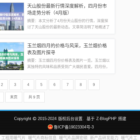
调整旨在更好地平衡城市发展与农民利益，促进社
天山股份最新行情深度解析，四月份市
会和谐稳定。相关解读详细介绍了新政策的具...
场走势分析（4月版）
摘要：本文分析了4月份天山股份的行情，深度探
讨了天山股份的最新动态。文章简洁明了地概述了
天山股份的市场表现，包括股价、交易量等关键数
据。通过深度解析，揭示了天山股份在行业中的地
玉兰烟四月的价格与风采，玉兰烟价格
位、竞争优势以及未来发展趋势。本文旨在为...
表及图片探寻
摘要：玉兰烟四月份价格表及图片一览。玉兰烟以
其独特的风味和品质受到广大烟民喜爱。四月份，
玉兰烟价格适中，具体价格表及图片可供查询。探
寻玉兰烟的价格与风采，满足烟民们的不同需求。
2
3
4
5
6
7
8
9
玉兰烟品牌导读随着季节的转换，春天的气息...
末页
共 9 页
Copyright
2015-2024
版权后台设置.
基于
Z-BlogPHP
搭建
鲁ICP备19023304号-3
工程用暖气片
暖气片商标信息
暖气片品牌宏硕
新产品研发能力
暖气片工