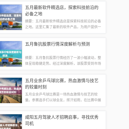
而且配套设施完善，居住环境舒适。对于购房者来
五月最新软件精选店，探索科技前沿的
说，这是一个了解长葛新楼盘的好机会，把握...
必备之地
摘要：五月最新软件精选店是探索科技前沿的必备
之地。这里汇集了最新的软件产品，为用户提供一
站式的购物体验。无论是提高工作效率，还是娱乐
休闲，这里都有适合的软件供您选择。走进五月最
五月鲁抗股票行情深度解析与预测
新软件精选店，发现科技的新魅力，让生活更...
摘要：五月鲁抗股票行情经历了一波小幅波动，整
体呈现稳健走势。经过深度解析，该股票受到市场
关注，具备一定的投资潜力。投资者需密切关注相
关动态，做好风险控制，谨慎决策。具体行情及深
五月业余乒乓球比赛，热血激情与技艺
度解析需结合专业财经媒体、研究报告和市场...
的较量时刻
五月业余乒乓球比赛是一场热血激情与技艺的较
量。参赛选手们以球会友，挥汗如雨，在比赛中展
现了自己的实力和风采。这场比赛不仅是一次技艺
的较量，更是一次意志和毅力的考验。选手们全神
咸阳五月驾驶人才招聘启事，寻找优秀
贯注，全力以赴，为荣誉而战。这场比赛吸引了...
司机