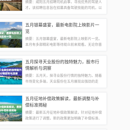
摘要：咸阳五月招聘司机启事，寻找优秀的驾驶人
才。该招聘信息旨在招募具备驾驶技能的司机，以
满足公司或组织的运输需求。招聘启事可能包括招
聘背景、职位要求、薪资待遇等相关内容。有意者
五月银幕盛宴，最新电影院上映影片一
请密切关注咸阳招聘网站或相关媒体渠道，及...
览
摘要：五月银幕盛宴，最新电影院上映影片一览。
本月有多部精彩电影等待观众前来观看。无论你喜
欢动作片、喜剧片、爱情片还是科幻片，都能在这
个月的电影院找到心仪之作。不容错过的电影盛
五月探寻天业股份的独特魅力，股市行
宴，快来电影院一探究竟吧！震撼人心的巨作—...
情解析与洞察
摘要：五月天，探寻业股份行情的独特魅力。随着
市场变化多端，天业股份在五月展现出强劲的走
势。投资者纷纷关注其股价动态，期待其未来发展
潜力。五月天业股份行情展现出独特的魅力，成为
五月征地补偿政策解读，最新调整与补
市场热议的焦点。五月天与业股份行情的交融随...
偿标准揭秘
摘要：最新五月征地补偿政策解读，针对征地补偿
政策进行了调整。新的政策更加明确了补偿标准、
范围和程序，保障了被征地农民的合法权益。政策