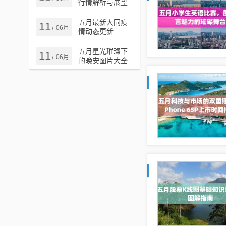
行情解析与展望
五月最新大同疫
11
06月
/
情动态更新
五月星光璀璨下
11
06月
/
的晚安图片大全
集