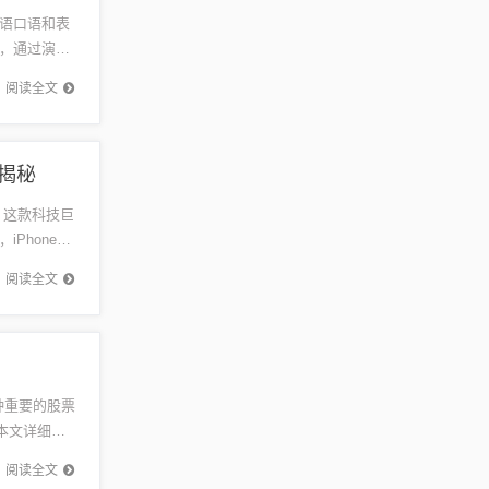
语口语和表
，通过演
小学生的语
阅读全文
间揭秘
，这款科技巨
Phone
阅读全文
种重要的股票
本文详细讲
策提...
阅读全文