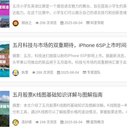
五月小学生英语比赛是一个展现语言魅力的舞台，旨在提高小学生的英
达能力。在这个比赛中，小学生们可以展示自己的语言技巧和创新思维
讲、朗诵、戏剧等多种形式展现自己的才华。这个比赛不仅有助于培养
相谷之
206 次浏览
2025-06-04
科室导航
言...
五月科技与市场的双重期待，iPhone 6SP上市时
摘要：五月，科技迷们翘首以盼的iPhone 6SP即将上市。据最新消息
头苹果公司推出的新品将于五月面市。科技与市场的双重期待汇聚于此，i
6SP的上市将引发新一轮的消费热潮。具体上市日期，请继续...
执意
268 次浏览
2025-06-04
专家团队
五月股票K线图基础知识详解与图解指南
摘要：本文介绍了五月股票K线图的基础知识及图解详解。K线图是一
分析工具，通过K线图可以了解股票价格的波动情况，掌握股票走势。
解了K线图的各种形态及其含义，帮助读者更好地分析股票行情，为投资决
连妙婧
249 次浏览
2025-06-04
医院概况