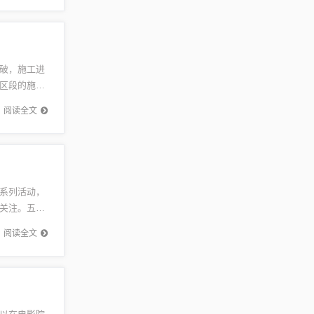
破，施工进
区段的施工
域间的交
阅读全文
系列活动，
关注。五月
新鲜资讯
阅读全文