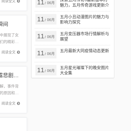
11
阅读全文
06月
/
魅力，五月传奇游戏更新介
绍
五月小丑动漫图片的魅力与
11
06月
/
影响力探究
瞬间
五月变压器市场行情解析与
11
中展现了女
06月
/
展望
们的精彩表
这项运动
五月最新大同疫情动态更新
11
阅读全文
06月
/
五月星光璀璨下的晚安图片
11
06月
/
大全集
保定五月杀人事件真相深度剖析，最新新闻报道揭露悲剧背后真相
解，事件背
的原因和细
保定市发
阅读全文