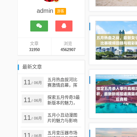
admin
游客
文章
浏览
31950
4562907
最新文章
五月热血拔河比
11
06月
/
赛激情启幕，挥
洒汗水共创辉煌
时刻
探索五月传奇3最
11
06月
/
新版本的魅力，
五月传奇游戏更
新介绍
五月小丑动漫图
11
06月
/
片的魅力与影响
力探究
五月变压器市场
11
06月
/