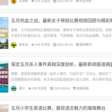
买靖柏
254 次浏览
2025-06-04
科室导航
松...
五月热血之战，最新女子摔跤比赛视频回顾与精彩
摘要：五月热血摔跤比赛精彩回顾，最新女子摔跤比赛视频呈现。视频
子选手们的激烈对决，技艺精湛，气势磅礴。观众们热血沸腾，为选手
现欢呼鼓掌。这场比赛展现了女子摔跤运动的魅力，也激发了更多人对
郁永怡
248 次浏览
2025-06-04
医院概况
的...
摘要：保定新闻最新报道一起杀人事件，引起社会广泛关注。据初步了
后隐藏着复杂的真相。本文将对这起悲剧进行深入剖析，揭示事件背后
节，呼吁社会各界关注并共同努力预防类似事件的发生。一、事件概述
福兮
209 次浏览
2025-06-04
就医指南
生...
五月小学生英语比赛，展现语言魅力的璀璨舞台