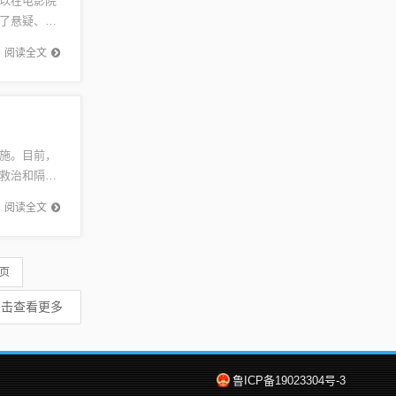
以在电影院
了悬疑、推
》是一部
阅读全文
施。目前，
救治和隔离
。常州将
阅读全文
 页
点击查看更多
鲁ICP备19023304号-3