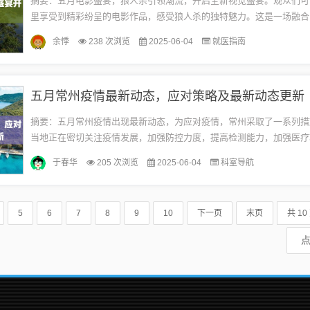
摘要：五月电影盛宴，狼人杀引领潮流，开启全新视觉盛宴。观众们可
里享受到精彩纷呈的电影作品，感受狼人杀的独特魅力。这是一场融合
理和娱乐的电影盛宴，带给观众全新的观影体验。电影概述：《狼人杀
余悸
238 次浏览
2025-06-04
就医指南
集...
五月常州疫情最新动态，应对策略及最新动态更新
摘要：五月常州疫情出现最新动态，为应对疫情，常州采取了一系列措
当地正在密切关注疫情发展，加强防控力度，提高检测能力，加强医疗
工作。市民也被呼吁加强个人防护，遵守防疫规定，共同应对疫情挑战
于春华
205 次浏览
2025-06-04
科室导航
继...
5
6
7
8
9
10
下一页
末页
共 10