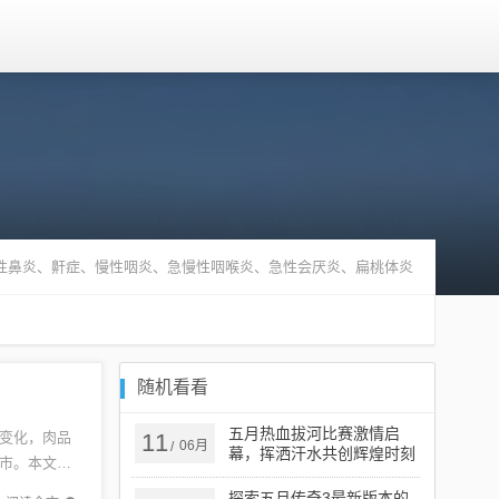
敏性鼻炎、鼾症、慢性咽炎、急慢性咽喉炎、急性会厌炎、扁桃体炎
随机看看
五月热血拔河比赛激情启
变化，肉品
11
06月
/
幕，挥洒汗水共创辉煌时刻
市。本文为
，让您轻
探索五月传奇3最新版本的