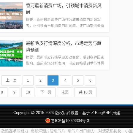
了李小璐的时尚品味和潮流眼光，让观众们更加了
香河最新消费广场，引领城市消费新风
解她的个人魅力。李小璐在节目中的表现也获得...
尚
摘要：香河最新消费广场作为城市消费的新领军
者，正引领着当地消费的新潮流。该广场提供最新
的商品和服务，满足消费者的各种需求，成为城市
消费的重要场所。其独特的消费理念和先进的经营
最新毛皮行情深度分析，市场走势与趋
模式，吸引了众多消费者前来体验，推动了城市...
势预测
摘要：最新毛皮行情呈现波动变化，受到多种因素
影响。当前市场分析表明，毛皮价格受到季节性需
求、原材料供应、国际贸易形势以及时尚潮流趋势
等多重因素影响。当前毛皮市场呈现出多元化趋
上一页
1
2
3
4
5
6
势，不同种类毛皮价格表现各异。总体来看，毛...
8
9
10
下一页
末页
共 10 页
Copyright
2015-2024
版权后台设置.
基于
Z-BlogPHP
搭建
鲁ICP备19023304号-3
散热器承压能力
高频焊翅片管暖气片
暖气片出口潜力
对流散热优化
小区