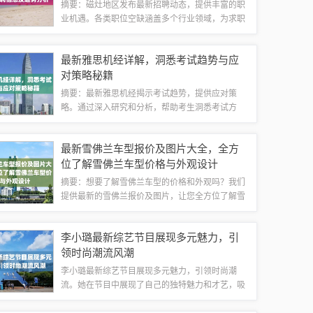
摘要：磁灶地区发布最新招聘动态，提供丰富的职
业机遇。各类职位空缺涵盖多个行业领域，为求职
者提供广阔发展空间。随着经济发展和产业升级，
磁灶地区职业前景广阔，为求职者带来良好就业机
最新雅思机经详解，洞悉考试趋势与应
会。求职者可通过关注官方招聘网站、社交媒...
对策略秘籍
摘要：最新雅思机经揭示考试趋势，提供应对策
略。通过深入研究和分析，帮助考生洞悉考试方
向，掌握考试重点。提供全面的备考建议，帮助考
生高效备考，取得优异成绩。关注最新雅思机经，
最新雪佛兰车型报价及图片大全，全方
助力雅思考试成功！随着全球化的进程不断加
位了解雪佛兰车型价格与外观设计
速，...
摘要：想要了解雪佛兰车型的价格和外观吗？我们
提供最新的雪佛兰报价及图片，让您全方位了解雪
佛兰车型的价格区间和外观设计。无论您是想要购
买新车还是了解市场行情，这里都有最新的雪佛兰
李小璐最新综艺节目展现多元魅力，引
车型报价和高清图片供您参考。作为全球知名...
领时尚潮流风潮
李小璐最新综艺节目展现多元魅力，引领时尚潮
流。她在节目中展现了自己的独特魅力和才艺，吸
引了众多观众的关注。该节目以时尚为主题，展现