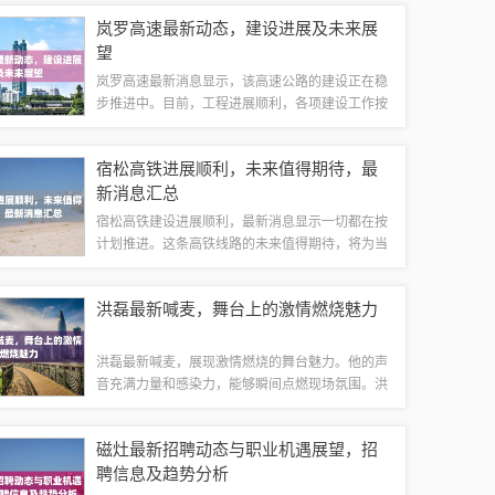
来，该桥的建设将进一步完善区域交通网络，促进
岚罗高速最新动态，建设进展及未来展
经济发展。具体细节和最新动态正在持续更新中...
望
岚罗高速最新消息显示，该高速公路的建设正在稳
步推进中。目前，工程进展顺利，各项建设工作按
计划进行。岚罗高速的建设将进一步提升当地交通
便捷性，促进区域经济发展。该高速公路的建成也
宿松高铁进展顺利，未来值得期待，最
将对周边地区的物流、旅游等行业产生积极影...
新消息汇总
宿松高铁建设进展顺利，最新消息显示一切都在按
计划推进。这条高铁线路的未来值得期待，将为当
地带来极大的交通便利和经济发展机遇。更多详细
信息和最新进展将持续更新。宿松县作为安徽省重
洪磊最新喊麦，舞台上的激情燃烧魅力
要的交通枢纽，高铁建设一直备受瞩目，随着...
洪磊最新喊麦，展现激情燃烧的舞台魅力。他的声
音充满力量和感染力，能够瞬间点燃现场氛围。洪
磊的喊麦不仅是一种表演，更是一种艺术，通过声
音传递情感和能量，让听众感受到舞台上的激情和
磁灶最新招聘动态与职业机遇展望，招
活力。他的喊麦作品充满热情和动力，值得一...
聘信息及趋势分析